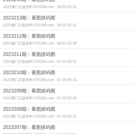
2023澳门正版资料 670288.com
08-03 05:31
2023213期：看图抓码图
2023澳门正版资料 670288.com
08-02 05:31
2023212期：看图抓码图
2023澳门正版资料 670288.com
08-01 05:30
2023211期：看图抓码图
2023澳门正版资料 670288.com
07-31 05:31
2023210期：看图抓码图
2023澳门正版资料 670288.com
07-30 05:31
2023209期：看图抓码图
2023澳门正版资料 670288.com
07-29 05:30
2023208期：看图抓码图
2023澳门正版资料 670288.com
07-28 05:31
2023207期：看图抓码图