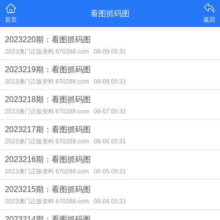
看图抓码图
首页
返回
2023220期：看图抓码图
2023澳门正版资料 670288.com
08-09 05:31
2023219期：看图抓码图
2023澳门正版资料 670288.com
08-08 05:31
2023218期：看图抓码图
2023澳门正版资料 670288.com
08-07 05:31
2023217期：看图抓码图
2023澳门正版资料 670288.com
08-06 05:31
2023216期：看图抓码图
2023澳门正版资料 670288.com
08-05 05:31
2023215期：看图抓码图
2023澳门正版资料 670288.com
08-04 05:31
2023214期：看图抓码图