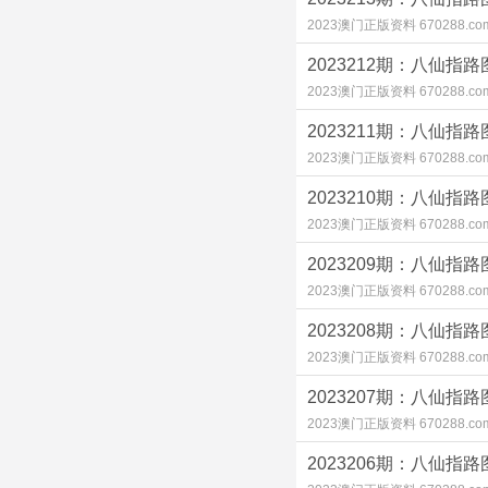
2023澳门正版资料 670288.co
2023212期：八仙指路
2023澳门正版资料 670288.co
2023211期：八仙指路
2023澳门正版资料 670288.co
2023210期：八仙指路
2023澳门正版资料 670288.co
2023209期：八仙指路
2023澳门正版资料 670288.co
2023208期：八仙指路
2023澳门正版资料 670288.co
2023207期：八仙指路
2023澳门正版资料 670288.co
2023206期：八仙指路