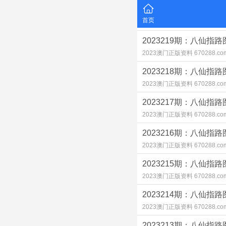
首页
2023219期：八仙指路
2023澳门正版资料 670288.co
2023218期：八仙指路
2023澳门正版资料 670288.co
2023217期：八仙指路
2023澳门正版资料 670288.co
2023216期：八仙指路
2023澳门正版资料 670288.co
2023215期：八仙指路
2023澳门正版资料 670288.co
2023214期：八仙指路
2023澳门正版资料 670288.co
2023213期：八仙指路