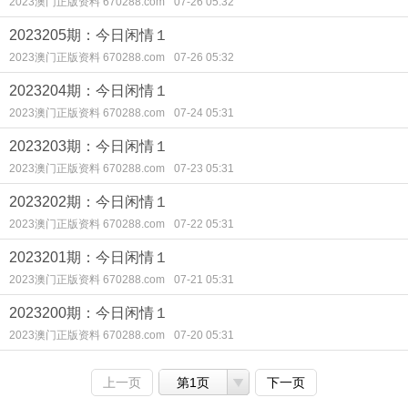
2023澳门正版资料 670288.com
07-26 05:32
2023205期：今日闲情１
2023澳门正版资料 670288.com
07-26 05:32
2023204期：今日闲情１
2023澳门正版资料 670288.com
07-24 05:31
2023203期：今日闲情１
2023澳门正版资料 670288.com
07-23 05:31
2023202期：今日闲情１
2023澳门正版资料 670288.com
07-22 05:31
2023201期：今日闲情１
2023澳门正版资料 670288.com
07-21 05:31
2023200期：今日闲情１
2023澳门正版资料 670288.com
07-20 05:31
上一页
第1页
下一页