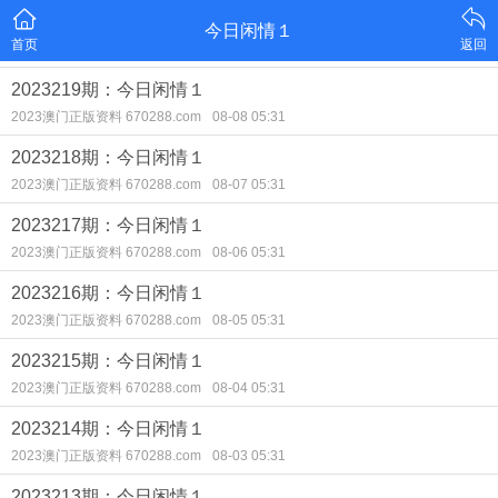
今日闲情１
首页
返回
2023219期：今日闲情１
2023澳门正版资料 670288.com
08-08 05:31
2023218期：今日闲情１
2023澳门正版资料 670288.com
08-07 05:31
2023217期：今日闲情１
2023澳门正版资料 670288.com
08-06 05:31
2023216期：今日闲情１
2023澳门正版资料 670288.com
08-05 05:31
2023215期：今日闲情１
2023澳门正版资料 670288.com
08-04 05:31
2023214期：今日闲情１
2023澳门正版资料 670288.com
08-03 05:31
2023213期：今日闲情１